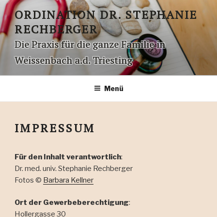
Zum
ORDINATION DR. STEPHANIE
Inhalt
RECHBERGER
springen
Die Praxis für die ganze Familie in
Weissenbach a.d. Triesting
Menü
IMPRESSUM
Für den Inhalt verantwortlich
:
Dr. med. univ. Stephanie Rechberger
Fotos ©
Barbara Kellner
Ort der Gewerbeberechtigung
:
Hollergasse 30